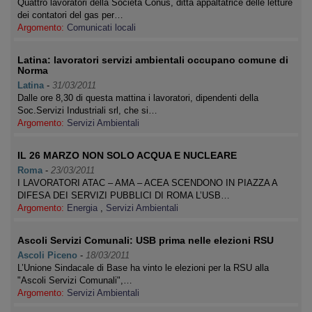
Quattro lavoratori della Società Conus, ditta appaltatrice delle letture
dei contatori del gas per…
Argomento:
Comunicati locali
Latina: lavoratori servizi ambientali occupano comune di
Norma
Latina
-
31/03/2011
Dalle ore 8,30 di questa mattina i lavoratori, dipendenti della
Soc.Servizi Industriali srl, che si…
Argomento:
Servizi Ambientali
IL 26 MARZO NON SOLO ACQUA E NUCLEARE
Roma
-
23/03/2011
I LAVORATORI ATAC – AMA – ACEA SCENDONO IN PIAZZA A
DIFESA DEI SERVIZI PUBBLICI DI ROMA L’USB…
Argomento:
Energia
,
Servizi Ambientali
Ascoli Servizi Comunali: USB prima nelle elezioni RSU
Ascoli Piceno
-
18/03/2011
L’Unione Sindacale di Base ha vinto le elezioni per la RSU alla
"Ascoli Servizi Comunali",…
Argomento:
Servizi Ambientali