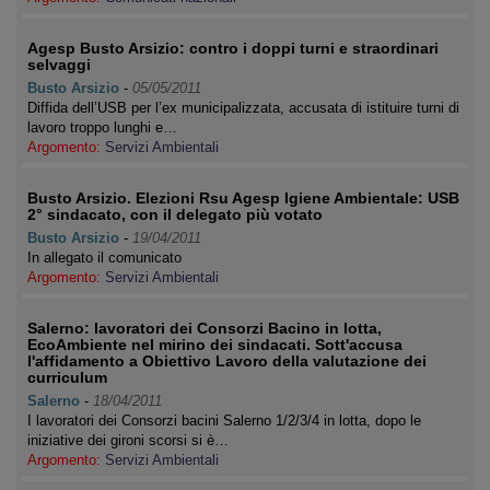
Agesp Busto Arsizio: contro i doppi turni e straordinari
selvaggi
Busto Arsizio
-
05/05/2011
Diffida dell’USB per l’ex municipalizzata, accusata di istituire turni di
lavoro troppo lunghi e…
Argomento:
Servizi Ambientali
Busto Arsizio. Elezioni Rsu Agesp Igiene Ambientale: USB
2° sindacato, con il delegato più votato
Busto Arsizio
-
19/04/2011
In allegato il comunicato
Argomento:
Servizi Ambientali
Salerno: lavoratori dei Consorzi Bacino in lotta,
EcoAmbiente nel mirino dei sindacati. Sott'accusa
l'affidamento a Obiettivo Lavoro della valutazione dei
curriculum
Salerno
-
18/04/2011
I lavoratori dei Consorzi bacini Salerno 1/2/3/4 in lotta, dopo le
iniziative dei gironi scorsi si è…
Argomento:
Servizi Ambientali