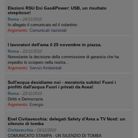
Elezioni RSU Eni Gas&Power: USB, un risultato
strepitoso!
Roma
-
24/11/2010
In allegato il comunicato ed il volantino
Argomento:
Comunicati nazionali
I lavoratori dell'ama il 25 novembre in piazza.
Roma
-
22/11/2010
Nonostante la decisione della commissione di garanzia che ha
impedito lo sciopero nella nostra…
Argomento:
Servizi Ambientali
Sull'acqua decidiamo noi - moratoria subito! Fuori i
profitti dall'acqua Fuori i privati da Acea!
Roma
-
22/11/2010
Diritti e Democrazia
Argomento:
Energia
Enel Civitavecchia: delegati Safety d'Area a TV Nord: un
silenzio di tomba
Civitavecchia
-
19/11/2010
COMUNICATO STAMPA - UN SILENZIO DI TOMBA