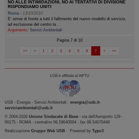
NO ALLE INTIMIDAZIONI, NO AI TENTATIVI DI DIVISIONE
RISPONDIAMO UNITI
Roma
-
13/10/2010
E’ ormai di fronte a tutti il fallimento del nuovo modello di servizio,
ad esclusione del centro la…
Argomento:
Servizi Ambientali
Pagina 7 di 10
<<
<
1
2
3
4
5
6
7
>
>>
USB è affiliata al WFTU
USB ‐ Energia - Servizi Ambientali :
energia@usb.it-
serviziambientali@usb.it
© 2004-2026
Unione Sindacale di Base
‐ via dell'Aeroporto 129 -
00175 - ROMA - centralino 06.59640004 - fax 06.54070448
Realizzazione
Gruppo Web USB
‐ Powered by
Typo3