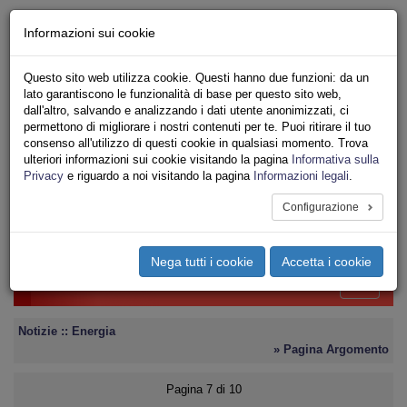
Chi siamo - Statuto
Informazioni sui cookie
Le nostre sedi
Servizi
Questo sito web utilizza cookie. Questi hanno due funzioni: da un
Iscriviti
lato garantiscono le funzionalità di base per questo sito web,
Ricerca
dall'altro, salvando e analizzando i dati utente anonimizzati, ci
Area Stampa
permettono di migliorare i nostri contenuti per te. Puoi ritirare il tuo
consenso all'utilizzo di questi cookie in qualsiasi momento. Trova
Privacy
ulteriori informazioni sui cookie visitando la pagina
Informativa sulla
ENERGIA
Privacy
e riguardo a noi visitando la pagina
Informazioni legali
.
SERVIZI AMBIENTALI
Configurazione
Toggle
navigation
Nega tutti i cookie
Accetta i cookie
Menu del sito
Toggle
navigati
Notizie :: Energia
» Pagina Argomento
Pagina 7 di 10