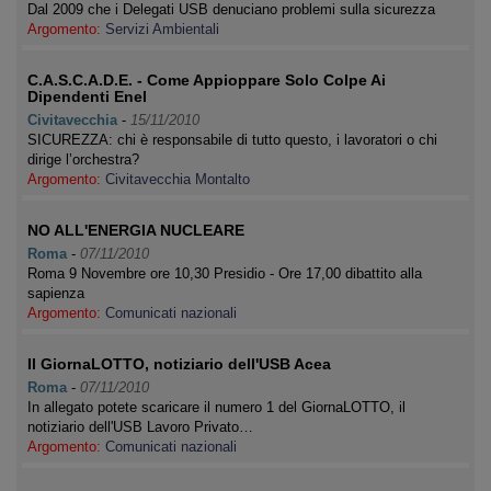
Dal 2009 che i Delegati USB denuciano problemi sulla sicurezza
Argomento:
Servizi Ambientali
C.A.S.C.A.D.E. - Come Appioppare Solo Colpe Ai
Dipendenti Enel
Civitavecchia
-
15/11/2010
SICUREZZA: chi è responsabile di tutto questo, i lavoratori o chi
dirige l’orchestra?
Argomento:
Civitavecchia Montalto
NO ALL'ENERGIA NUCLEARE
Roma
-
07/11/2010
Roma 9 Novembre ore 10,30 Presidio - Ore 17,00 dibattito alla
sapienza
Argomento:
Comunicati nazionali
Il GiornaLOTTO, notiziario dell'USB Acea
Roma
-
07/11/2010
In allegato potete scaricare il numero 1 del GiornaLOTTO, il
notiziario dell'USB Lavoro Privato…
Argomento:
Comunicati nazionali