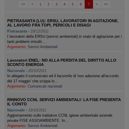
<<
<
1
2
3
4
5
6
7
>
>>
PIETRASANTA (LU): ERSU, LAVORATORI IN AGITAZIONE.
AL LAVORO FRA TOPI, PERICOLI E DISAGI
Pietrasanta
-
19/12/2011
I lavoratori della ERSU (servizi ambientali) in stato di agitazione per i
tanti problemi irrisolti…
Argomento:
Servizi Ambientali
Lavoratori ENEL: NO ALLA PERDITA DEL DIRITTO ALLO
SCONTO ENERGIA
Nazionale
-
20/10/2011
In allegato il comunicato ed il facsimile di 'non adesione all'accordo
del 17 maggio' che scippa lo…
Argomento:
Comunicati nazionali
RINNOVO CCNL SERVIZI AMBIENTALI: LA FISE PRESENTA
IL CONTO
Nazionale
-
19/10/2011
Aggiornamento sulle trattative CCNL igiene ambientale aziende
private FISE ASSOAMBIENTE. In…
Argomento:
Servizi Ambientali