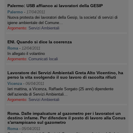
Palermo: USB affianco ai lavoratori della GESIP
Palermo
-
17/04/2011
Nuova protesta dei lavoratori della Gesip, la societa' di servizi di
igiene ambientale del Comune…
Argomento:
Servizi Ambientali
ENI. Quando si dice la coerenza
Roma
-
12/04/2011
In allegato il volantino
Argomento:
Comunicati locali
Lavoratore dei Servizi Ambientali Greta Alto Vicentino, ha
perso la vita svolgendo il suo lavoro di raccolta rifiuti
Vicenza
-
06/04/2011
Ieri mattina, a Vicenza, Raffaele Sorgato (25 anni) dipendente
dell’azienda di Servizi Ambientali…
Argomento:
Servizi Ambientali
Roma. Dalle impalcature al gazometro per i lavoratori un
destino infame. Per difendere il posto di lavoro alla Conus
s'arrampicano sul gazometro
Roma
-
05/04/2011