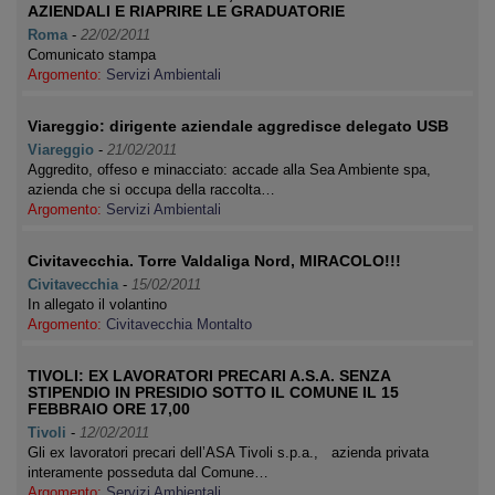
AZIENDALI E RIAPRIRE LE GRADUATORIE
Roma
-
22/02/2011
Comunicato stampa
Argomento:
Servizi Ambientali
Viareggio: dirigente aziendale aggredisce delegato USB
Viareggio
-
21/02/2011
Aggredito, offeso e minacciato: accade alla Sea Ambiente spa,
azienda che si occupa della raccolta…
Argomento:
Servizi Ambientali
Civitavecchia. Torre Valdaliga Nord, MIRACOLO!!!
Civitavecchia
-
15/02/2011
In allegato il volantino
Argomento:
Civitavecchia Montalto
TIVOLI: EX LAVORATORI PRECARI A.S.A. SENZA
STIPENDIO IN PRESIDIO SOTTO IL COMUNE IL 15
FEBBRAIO ORE 17,00
Tivoli
-
12/02/2011
Gli ex lavoratori precari dell’ASA Tivoli s.p.a., azienda privata
interamente posseduta dal Comune…
Argomento:
Servizi Ambientali