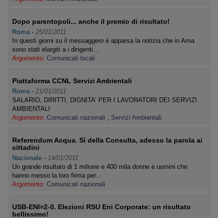
Dopo parentopoli... anche il premio di risultato!
Roma
-
25/01/2011
In questi giorni su il messaggero è apparsa la notizia che in Ama
sono stati elargiti a i dirigenti…
Argomento:
Comunicati locali
Piattaforma CCNL Servizi Ambientali
Roma
-
21/01/2011
SALARIO, DIRITTI, DIGNITA’ PER I LAVORATORI DEI SERVIZI
AMBIENTALI
Argomento:
Comunicati nazionali
,
Servizi Ambientali
Referendum Acqua. Sì della Consulta, adesso la parola ai
cittadini
Nazionale
-
14/01/2011
Un grande risultato di 1 milione e 400 mila donne e uomini che
hanno messo la loro firma per…
Argomento:
Comunicati nazionali
USB-ENI=2-0. Elezioni RSU Eni Corporate: un risultato
bellissimo!