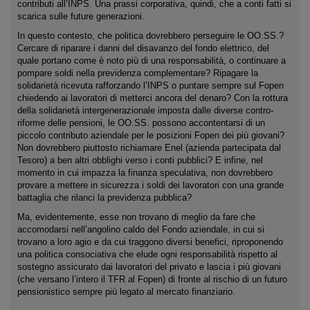
contributi all’INPS. Una prassi corporativa, quindi, che a conti fatti si
scarica sulle future generazioni.
In questo contesto, che politica dovrebbero perseguire le OO.SS.?
Cercare di riparare i danni del disavanzo del fondo elettrico, del
quale portano come è noto più di una responsabilità, o continuare a
pompare soldi nella previdenza complementare? Ripagare la
solidarietà ricevuta rafforzando l’INPS o puntare sempre sul Fopen
chiedendo ai lavoratori di metterci ancora del denaro? Con la rottura
della solidarietà intergenerazionale imposta dalle diverse contro-
riforme delle pensioni, le OO.SS. possono accontentarsi di un
piccolo contributo aziendale per le posizioni Fopen dei più giovani?
Non dovrebbero piuttosto richiamare Enel (azienda partecipata dal
Tesoro) a ben altri obblighi verso i conti pubblici? E infine, nel
momento in cui impazza la finanza speculativa, non dovrebbero
provare a mettere in sicurezza i soldi dei lavoratori con una grande
battaglia che rilanci la previdenza pubblica?
Ma, evidentemente, esse non trovano di meglio da fare che
accomodarsi nell’angolino caldo del Fondo aziendale, in cui si
trovano a loro agio e da cui traggono diversi benefici, riproponendo
una politica consociativa che elude ogni responsabilità rispetto al
sostegno assicurato dai lavoratori del privato e lascia i più giovani
(che versano l’intero il TFR al Fopen) di fronte al rischio di un futuro
pensionistico sempre più legato al mercato finanziario.