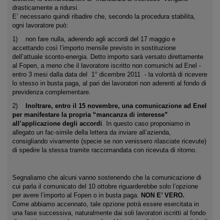
drasticamente a ridursi.
E’ necessario quindi ribadire che, secondo la procedura stabilita,
ogni lavoratore può:
1) non fare nulla, aderendo agli accordi del 17 maggio e
accettando così l’importo mensile previsto in sostituzione
dell’attuale sconto-energia. Detto importo sarà versato direttamente
al Fopen, a meno che il lavoratore iscritto non comunichi ad Enel -
entro 3 mesi dalla data del 1° dicembre 2011 - la volontà di ricevere
lo stesso in busta paga, al pari dei lavoratori non aderenti al fondo di
previdenza complementare.
2)
Inoltrare, entro il 15 novembre, una comunicazione ad Enel
per manifestare la propria “mancanza di interesse”
all’applicazione degli accordi
. In questo caso proponiamo in
allegato un fac-simile della lettera da inviare all’azienda,
consigliando vivamente (specie se non venissero rilasciate ricevute)
di spedire la stessa tramite raccomandata con ricevuta di ritorno.
Segnaliamo che alcuni vanno sostenendo che la comunicazione di
cui parla il comunicato del 10 ottobre riguarderebbe solo l’opzione
per avere l’importo al Fopen o in busta paga.
NON E’ VERO.
Come abbiamo accennato, tale opzione potrà essere esercitata in
una fase successiva, naturalmente dai soli lavoratori iscritti al fondo