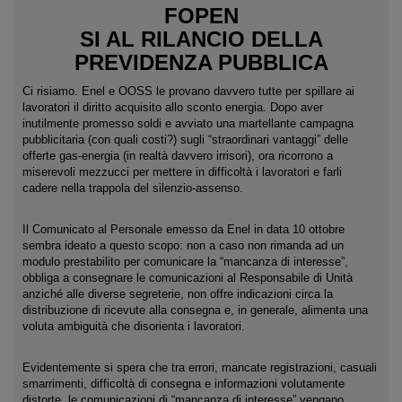
FOPEN
SI AL RILANCIO DELLA
PREVIDENZA PUBBLICA
Ci risiamo. Enel e OOSS le provano davvero tutte per spillare ai
lavoratori il diritto acquisito allo sconto energia. Dopo aver
inutilmente promesso soldi e avviato una martellante campagna
pubblicitaria (con quali costi?) sugli “straordinari vantaggi” delle
offerte gas-energia (in realtà davvero irrisori), ora ricorrono a
miserevoli mezzucci per mettere in difficoltà i lavoratori e farli
cadere nella trappola del silenzio-assenso.
Il Comunicato al Personale emesso da Enel in data 10 ottobre
sembra ideato a questo scopo: non a caso non rimanda ad un
modulo prestabilito per comunicare la “mancanza di interesse”,
obbliga a consegnare le comunicazioni al Responsabile di Unità
anziché alle diverse segreterie, non offre indicazioni circa la
distribuzione di ricevute alla consegna e, in generale, alimenta una
voluta ambiguità che disorienta i lavoratori.
Evidentemente si spera che tra errori, mancate registrazioni, casuali
smarrimenti, difficoltà di consegna e informazioni volutamente
distorte, le comunicazioni di “mancanza di interesse” vengano