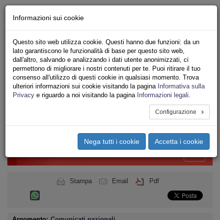
Chi siamo - Statuto
Informazioni sui cookie
Le nostre sedi
Servizi
Questo sito web utilizza cookie. Questi hanno due funzioni: da un
Iscriviti
lato garantiscono le funzionalità di base per questo sito web,
Ricerca
dall'altro, salvando e analizzando i dati utente anonimizzati, ci
Area Stampa
permettono di migliorare i nostri contenuti per te. Puoi ritirare il tuo
consenso all'utilizzo di questi cookie in qualsiasi momento. Trova
Privacy
ulteriori informazioni sui cookie visitando la pagina
Informativa sulla
ENERGIA
Privacy
e riguardo a noi visitando la pagina
Informazioni legali
.
SERVIZI AMBIENTALI
Configurazione
Toggle
navigation
Nega tutti i cookie
Accetta i cookie
Menu del sito
Toggle
navigati
Stampa
Email
Pdf
Argomento:
Comunicati nazionali