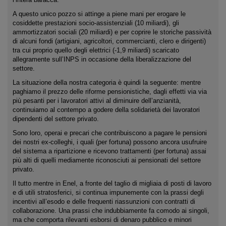
A questo unico pozzo si attinge a piene mani per erogare le
cosiddette prestazioni socio-assistenziali (10 miliardi), gli
ammortizzatori sociali (20 miliardi) e per coprire le storiche passività
di alcuni fondi (artigiani, agricoltori, commercianti, clero e dirigenti)
tra cui proprio quello degli elettrici (-1,9 miliardi) scaricato
allegramente sull’INPS in occasione della liberalizzazione del
settore.
La situazione della nostra categoria è quindi la seguente: mentre
paghiamo il prezzo delle riforme pensionistiche, dagli effetti via via
più pesanti per i lavoratori attivi al diminuire dell’anzianità,
continuiamo al contempo a godere della solidarietà dei lavoratori
dipendenti del settore privato.
Sono loro, operai e precari che contribuiscono a pagare le pensioni
dei nostri ex-colleghi, i quali (per fortuna) possono ancora usufruire
del sistema a ripartizione e ricevono trattamenti (per fortuna) assai
più alti di quelli mediamente riconosciuti ai pensionati del settore
privato.
Il tutto mentre in Enel, a fronte del taglio di migliaia di posti di lavoro
e di utili stratosferici, si continua impunemente con la prassi degli
incentivi all’esodo e delle frequenti riassunzioni con contratti di
collaborazione. Una prassi che indubbiamente fa comodo ai singoli,
ma che comporta rilevanti esborsi di denaro pubblico e minori