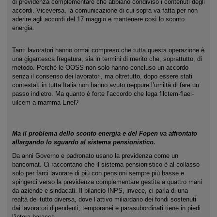
di previdenza complementare che abbiano condiviso i contenuti degli
accordi. Viceversa, la comunicazione di cui sopra va fatta per non
aderire agli accordi del 17 maggio e mantenere così lo sconto
energia.
Tanti lavoratori hanno ormai compreso che tutta questa operazione è
una gigantesca fregatura, sia in termini di merito che, soprattutto, di
metodo. Perchè le OOSS non solo hanno concluso un accordo
senza il consenso dei lavoratori, ma oltretutto, dopo essere stati
contestati in tutta Italia non hanno avuto neppure l’umiltà di fare un
passo indietro. Ma quanto è forte l’accordo che lega filctem-flaei-
uilcem a mamma Enel?
Ma il problema dello sconto energia e del Fopen va affrontato
allargando lo sguardo al sistema pensionistico.
Da anni Governo e padronato usano la previdenza come un
bancomat. Ci raccontano che il sistema pensionistico è al collasso
solo per farci lavorare di più con pensioni sempre più basse e
spingerci verso la previdenza complementare gestita a quattro mani
da aziende e sindacati. Il bilancio INPS, invece, ci parla di una
realtà del tutto diversa, dove l’attivo miliardario dei fondi sostenuti
dai lavoratori dipendenti, temporanei e parasubordinati tiene in piedi
l’intera baracca.